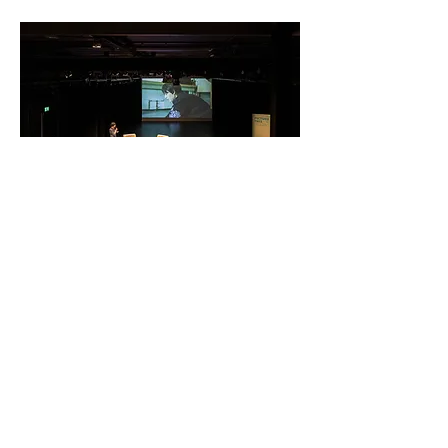
Fotograaf Anaïs Lopez is te gast in 2025.
Foto Graciela Rossetto.
​Contact
Heb je een vraag over steun of
sponsoring? Je kunt ons altijd mailen
via
info@picturethisdenhaag.nl