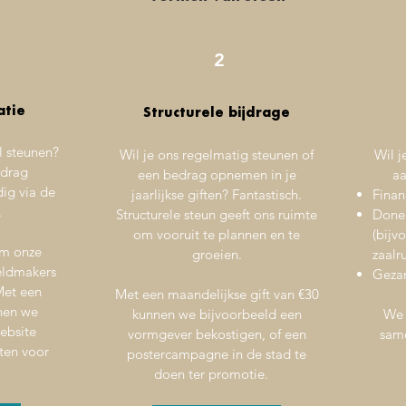
2
atie
Structurele bijdrage
l steunen?
Wil je ons regelmatig steunen of
Wil j
edrag
een bedrag opnemen in je
aa
ig via de
jaarlijkse giften? Fantastisch.
Finan
.
Structurele steun geeft ons ruimte
Done
om vooruit te plannen en te
(bijv
om onze
groeien.
zaalr
eldmakers
Gezam
Met een
Met een maandelijkse gift van €30
nen we
kunnen we bijvoorbeeld een
We 
ebsite
vormgever bekostigen, of een
same
sten voor
postercampagne in de stad te
doen ter promotie.