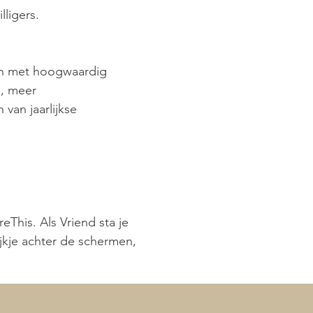
igers. ​
ren met hoogwaardig
m, meer
van jaarlijkse
eThis. Als Vriend sta je
kijkje achter de schermen,