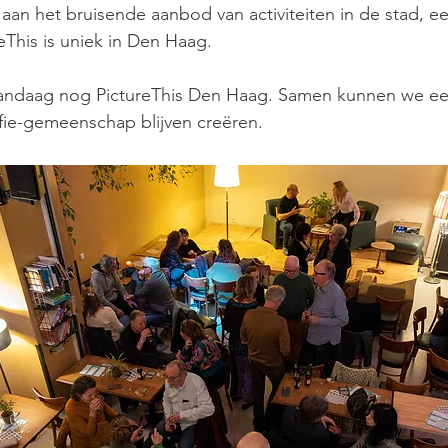
 aan het bruisende aanbod van activiteiten in de stad, ee
reThis is uniek in Den Haag.
andaag nog PictureThis Den Haag. Samen kunnen we e
fie-gemeenschap blijven creëren.