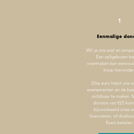
1
Eenmalige don
Wil je ons snel en simpe
Een zelfgekozen b
overmaken kan eenvoud
knop hieronder
Elke euro helpt ons 
evenementen en de be
zichtbaar te maken. 
donatie van €25 kun
bijvoorbeeld onze w
financieren, of drukko
flyers betalen.