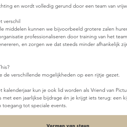
ichting en wordt volledig gerund door een team van vrijwill
verschil​
iële middelen kunnen we bijvoorbeeld grotere zalen hu
organisatie professionaliseren door training van het tea
ereren, en zorgen we dat steeds minder afhankelijk zijn 
This?
de verschillende mogelijkheden op een rijtje gezet.
t kalenderjaar kun je ook
lid worden als Vriend
van Pictur
 met een jaarlijkse bijdrage én je krijgt iets terug: een 
 toegang tot speciale events.
Vormen van steun