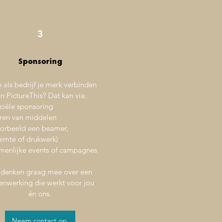
3
Sponsoring
e als bedrijf je merk verbinden
n PictureThis? Dat kan via:
ciële sponsoring
ren van middelen
oorbeeld een beamer,
uimte of drukwerk)
enlijke events of campagnes
denken graag mee over een
nwerking die werkt voor jou
én ons.
Neem contact op